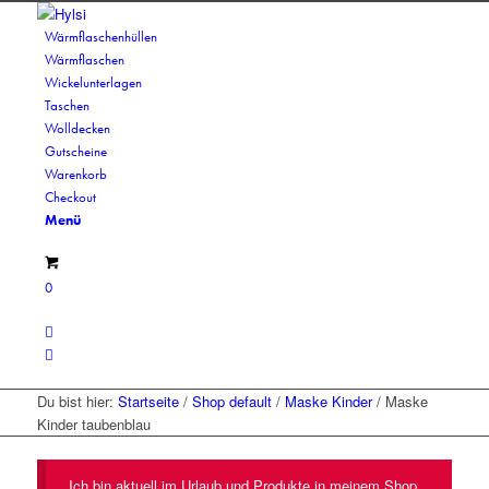
Wärmflaschenhüllen
Wärmflaschen
Wickelunterlagen
Taschen
Wolldecken
Gutscheine
Warenkorb
Checkout
Menü
0
Du bist hier:
Startseite
/
Shop default
/
Maske Kinder
/
Maske
Kinder taubenblau
Ich bin aktuell im Urlaub und Produkte in meinem Shop