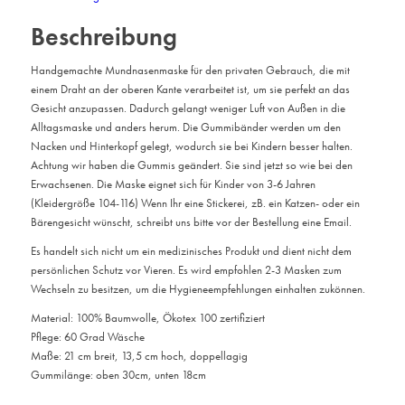
Beschreibung
Handgemachte Mundnasenmaske für den privaten Gebrauch, die mit
einem Draht an der oberen Kante verarbeitet ist, um sie perfekt an das
Gesicht anzupassen. Dadurch gelangt weniger Luft von Außen in die
Alltagsmaske und anders herum. Die Gummibänder werden um den
Nacken und Hinterkopf gelegt, wodurch sie bei Kindern besser halten.
Achtung wir haben die Gummis geändert. Sie sind jetzt so wie bei den
Erwachsenen. Die Maske eignet sich für Kinder von 3-6 Jahren
(Kleidergröße 104-116) Wenn Ihr eine Stickerei, zB. ein Katzen- oder ein
Bärengesicht wünscht, schreibt uns bitte vor der Bestellung eine Email.
Es handelt sich nicht um ein medizinisches Produkt und dient nicht dem
persönlichen Schutz vor Vieren. Es wird empfohlen 2-3 Masken zum
Wechseln zu besitzen, um die Hygieneempfehlungen einhalten zukönnen.
Material: 100% Baumwolle, Ökotex 100 zertifiziert
Pflege: 60 Grad Wäsche
Maße: 21 cm breit, 13,5 cm hoch, doppellagig
Gummilänge: oben 30cm, unten 18cm