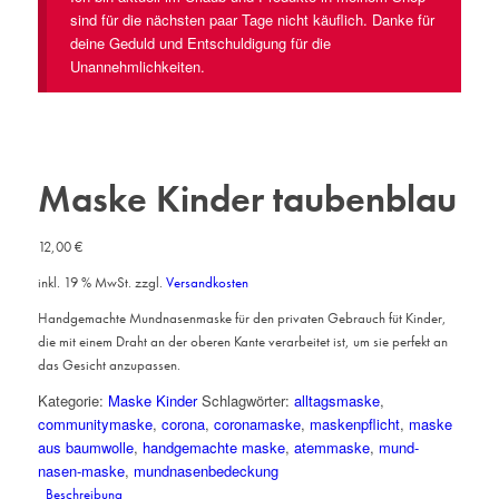
sind für die nächsten paar Tage nicht käuflich. Danke für
deine Geduld und Entschuldigung für die
Unannehmlichkeiten.
Maske Kinder taubenblau
12,00
€
inkl. 19 % MwSt.
zzgl.
Versandkosten
Handgemachte Mundnasenmaske für den privaten Gebrauch füt Kinder,
die mit einem Draht an der oberen Kante verarbeitet ist, um sie perfekt an
das Gesicht anzupassen.
Kategorie:
Maske Kinder
Schlagwörter:
alltagsmaske
,
communitymaske
,
corona
,
coronamaske
,
maskenpflicht
,
maske
aus baumwolle
,
handgemachte maske
,
atemmaske
,
mund-
nasen-maske
,
mundnasenbedeckung
Beschreibung