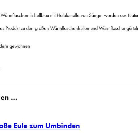
Wärmflaschen in hellblau mit Halblamelle von Sänger werden aus Naturlat
ndes Produkt zu den großen Wärmflaschenhüllen und Wärmflaschengürtel
Wäldern gewonnen
n
len …
roße Eule zum Umbinden