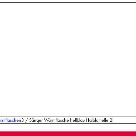
rmflaschen
3
/
Sänger Wärmflasche hellblau Halblamelle 2l