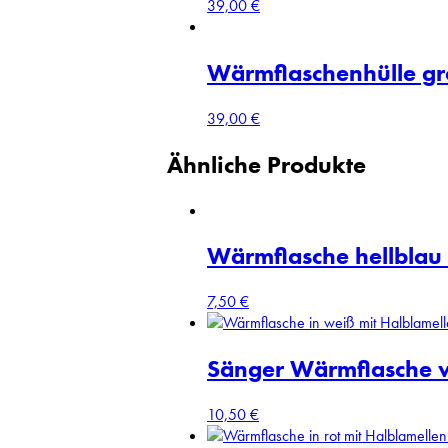
39,00
€
Wärmflaschenhülle g
39,00
€
Ähnliche Produkte
Wärmflasche hellblau 
7,50
€
Sänger Wärmflasche w
10,50
€