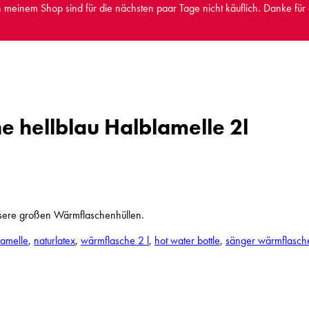
in meinem Shop sind für die nächsten paar Tage nicht käuflich. Danke für
 hellblau Halblamelle 2l
nsere großen Wärmflaschenhüllen.
lamelle
,
naturlatex
,
wärmflasche 2 l
,
hot water bottle
,
sänger wärmflasch