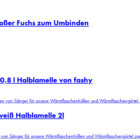
roßer Fuchs zum Umbinden
0,8 l Halblamelle von fashy
eiß Halblamelle 2l