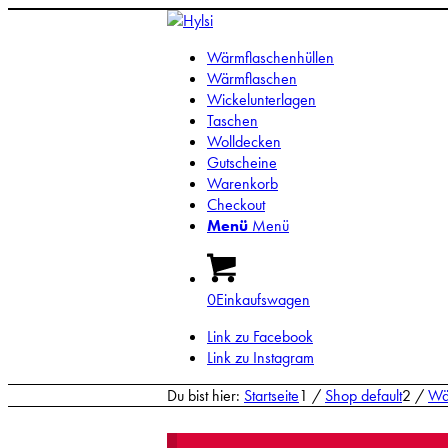
Wärmflaschenhüllen
Wärmflaschen
Wickelunterlagen
Taschen
Wolldecken
Gutscheine
Warenkorb
Checkout
Menü
Menü
0
Einkaufswagen
Link zu Facebook
Link zu Instagram
Du bist hier:
Startseite
1
/
Shop default
2
/
Wä